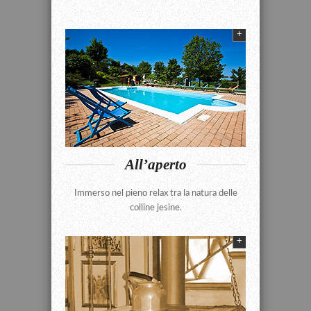
+
All’aperto
Immerso nel pieno relax tra la natura delle
colline jesine.
+