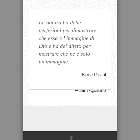
La natura ha delle
Lega un albero di fico nel
E gli uomini se ne vanno a
perfezioni per dimostrare
modo in cui dovrebbe
contemplare le vette delle
che essa è l'immagine di
crescere, e quando sarai
montagne, i flutti vasti del
Dio e ha dei difetti per
vecchio potrai sederti alla
mare, le ampie correnti dei
mostrare che ne è solo
sua ombra.
fiumi, l'immensità
un'immagine.
dell'oceano, il corso degli
Charles Dickens
astri, e non pensano a sé
Blaise Pascal
stessi.
Sant'Agostino